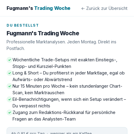
Fugmann's
Trading Woche
← Zurück zur Übersicht
DU BESTELLST
Fugmann's Trading Woche
Professionelle Marktanalysen. Jeden Montag. Direkt ins
Postfach.
Wöchentliche Trade-Setups mit exakten Einstiegs-,
✓
Stopp- und Kursziel-Punkten
Long & Short – Du profitierst in jeder Marktlage, egal ob
✓
Aufwärts- oder Abwärtstrend
Nur 15 Minuten pro Woche – kein stundenlanger Chart-
✓
Scan, kein Marktrauschen
Eil-Benachrichtigungen, wenn sich ein Setup verändert –
✓
Du verpasst nichts
Zugang zum Redaktions-Rückkanal für persönliche
✓
Fragen an das Analysten-Team
Ab 0,81 € pro Tag
· weniger als ein Kaffee